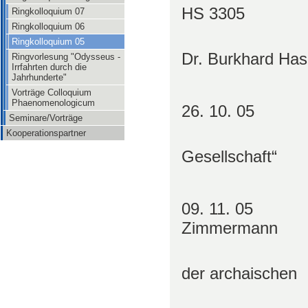
HS 3305
Ringkolloquium 07
Ringkolloquium 06
Leitung un
Ringkolloquium 05
Dr. Burkhard Has
Ringvorlesung "Odysseus -
Irrfahrten durch die
Jahrhunderte"
Vorträge Colloquium
Phaenomenologicum
26. 10. 05 Pr
Seminare/Vorträge
„Norbert E
Kooperationspartner
Gesellschaft“
09. 11. 05 Pr
Zimmermann
„Reflexio
der archai
Literatur