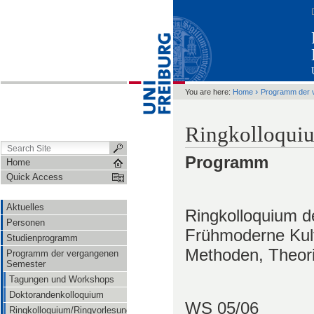
›
You are here:
Home
Programm der 
Ringkolloqui
Programm
Home
Quick Access
Aktuelles
Ringkolloquium d
Personen
Frühmoderne Kul
Studienprogramm
Methoden, Theor
Programm der vergangenen
Semester
Tagungen und Workshops
Doktorandenkolloquium
WS 05/06 Mitt
Ringkolloquium/Ringvorlesung